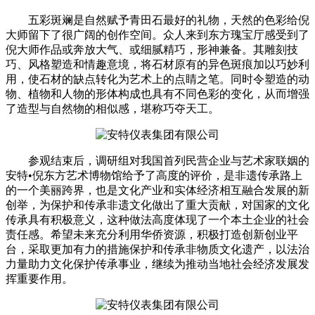
五彩斑斓是自然赋予青田石最好的礼物，天然的色彩给倪
大师留下了很广阔的创作空间。众人来到东方瑰宝厅感受到了
倪大师作品或奔放大气、或细腻精巧，形神兼备。其雕刻技
巧、风格塑造和情趣意境，将石材原有的异色斑痕加以巧妙利
用，使石材的缺点转化为艺术上的点睛之笔。同时令塑造的动
物、植物和人物的形体构成也具有不同色彩的变化，从而增强
了造型与自然物的相似感，堪称巧夺天工。
参观结束后，调研组对我国首列民营企业与艺术家联姻的
安特•倪东方艺术博物馆给予了高度的评价，是非遗传承路上
的一个美丽跨界，也是文化产业和实体经济相互融合发展的新
创举，为保护和传承非遗文化做出了重大贡献，对国家的文化
传承具有积极意义，这种做法高度体现了一个本土企业的社会
责任感。希望未来充分利用华侨资源，积极打造创新创业平
台，采取更加有力的措施保护和传承非物质文化遗产，以法治
力量助力文化保护传承事业，继续为推动当地社会经济发展发
挥重要作用。