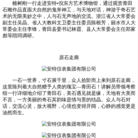
雒树刚一行走进安特•倪东方艺术博物馆，通过观赏青田
石雕作品直面大自然的鬼斧神工，与天地对话，神游于奇石艺
术的无限美妙之中，人与石无声地的交流。浙江省人大常委会
副主任吴晶、省人大教科文卫委主任委员陈根芳，丽水市人大
常委会主任李锋，青田县委书记林霞、县人大常委会主任郑家
彪等陪同调研。
原石走廊
一石一世界，寸石展千里，众人拾阶而上来到原石走廊，
这里陈列着大自然赠予人类的瑰宝—青田石！讲解员带领考察
组一行详细地介绍了青田石，美石遇见就是缘，天地有大美而
不言，一方美丽的奇石其韵味是情与景的结晶。众人与石对
话，交流心灵，放大视野，心境也变得开阔，心静的感觉更是
油然而生。