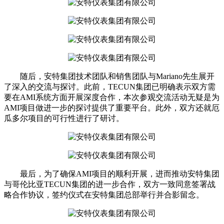
随后，安特集团技术团队和销售团队与Mariano先生展开
了深入的交流与探讨。此前，TECUN集团已明确表示双方需
要在AMI系统方面开展深度合作，本次参观交流活动无疑是为
AMI项目做进一步的探讨提供了重要平台。此外，双方还就厄
瓜多尔项目的可行性进行了研讨。
最后，为了确保AMI项目的顺利开展，进而推动安特集团
与哥伦比亚TECUN集团的进一步合作，双方一致同意签署战
略合作协议，签约仪式在安特集团总部举行并合影留念。