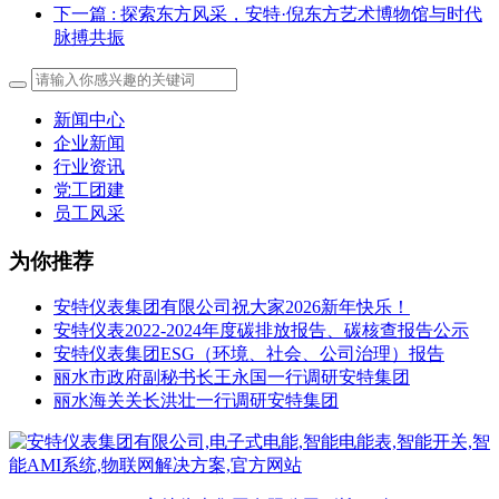
下一篇
: 探索东方风采，安特·倪东方艺术博物馆与时代
脉搏共振
新闻中心
企业新闻
行业资讯
党工团建
员工风采
为你推荐
安特仪表集团有限公司祝大家2026新年快乐！
安特仪表2022-2024年度碳排放报告、碳核查报告公示
安特仪表集团ESG（环境、社会、公司治理）报告
丽水市政府副秘书长王永国一行调研安特集团
丽水海关关长洪壮一行调研安特集团