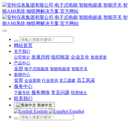
网站首页
关于我们
发展历程
组织框架
企业文化
公司简介
资质荣誉
产品中心
全部
电子式电能表
智能电能表
智能开关
新闻中心
全部
员工风采
企业新闻
行业资讯
党工团建
服务中心
服务网络
常见问题
下载专区
招贤纳士
联系我们
简体中文
English
Español